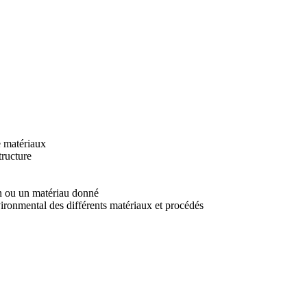
de matériaux
tructure
n ou un matériau donné
vironmental des différents matériaux et procédés