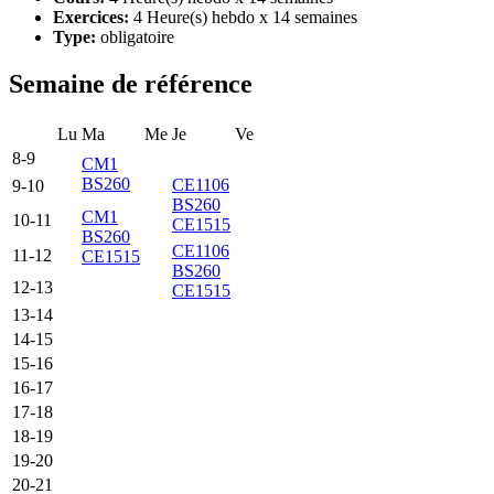
Exercices:
4 Heure(s) hebdo x 14 semaines
Type:
obligatoire
Semaine de référence
Lu
Ma
Me
Je
Ve
8-9
CM1
BS260
CE1106
9-10
BS260
CM1
10-11
CE1515
BS260
CE1106
11-12
CE1515
BS260
12-13
CE1515
13-14
14-15
15-16
16-17
17-18
18-19
19-20
20-21