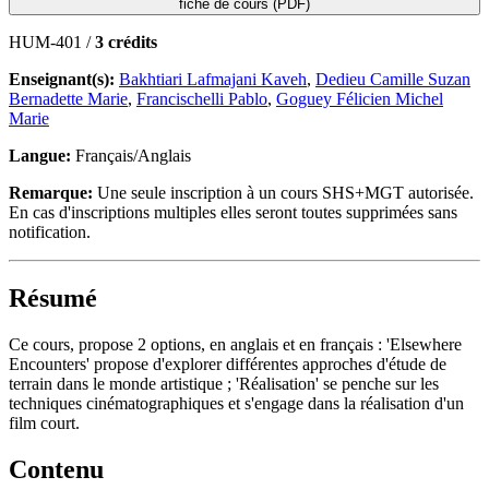
fiche de cours (PDF)
HUM-401 /
3 crédits
Enseignant(s):
Bakhtiari Lafmajani Kaveh
,
Dedieu Camille Suzan
Bernadette Marie
,
Francischelli Pablo
,
Goguey Félicien Michel
Marie
Langue:
Français/Anglais
Remarque:
Une seule inscription à un cours SHS+MGT autorisée.
En cas d'inscriptions multiples elles seront toutes supprimées sans
notification.
Résumé
Ce cours, propose 2 options, en anglais et en français : 'Elsewhere
Encounters' propose d'explorer différentes approches d'étude de
terrain dans le monde artistique ; 'Réalisation' se penche sur les
techniques cinématographiques et s'engage dans la réalisation d'un
film court.
Contenu