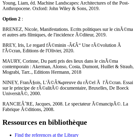
Young, Liam, éd. Machine Landscapes: Architectures of the Post-
Anthropocene. Oxford: John Wiley & Sons, 2019.
Option 2
:
BRENEZ, Nicole, Manifestations. Ecrits politiques sur le cinÃ©ma
et autres arts filmiques, de l'incidence Ã©diteur, 2019.
BREY, Iris, Le regard fÃ©minin -Â€Â“ Une rÃ©volution Ã
l'Ã©cran, Editions de l'Olivier, 2020.
MAURY, Corinne, Du parti pris des lieux dans le cinÃ©ma
contemporain : Akerman, Alonso, Costa, Dumont, Huillet & Straub,
Mograbi, Tarr.., Editions Hermann, 2018
NINEY, FranÃ§ois, L'Ã©Â‰preuve du rÃ©el Ã l'Ã©cran. Essai
sur le principe de rÃ©alitÃ© documentaire, Bruxelles, De Boeck
UniversitÃ©, 2000.
RANCIEÂˆRE, Jacques, 2008. Le spectateur Ã©mancipÃ©. La
Fabrique Ã©ditions, 2008.
Ressources en bibliothèque
Find the references at the Library