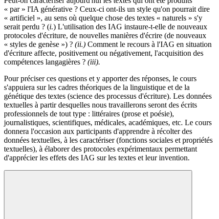
Peut-on caractériser aujourd'hui les textes qui ont été produits
« par » l'IA générative ? Ceux-ci ont-ils un style qu'on pourrait dire
« artificiel », au sens où quelque chose des textes « naturels » s'y
serait perdu ? (
i.
) L'utilisation des IAG instaure-t-elle de nouveaux
protocoles d'écriture, de nouvelles manières d'écrire (de nouveaux
« styles de genèse ») ?
(ii.)
Comment le recours à l'IAG en situation
d'écriture affecte, positivement ou négativement, l'acquisition des
compétences langagières ?
(iii).
Pour préciser ces questions et y apporter des réponses, le cours
s'appuiera sur les cadres théoriques de la linguistique et de la
génétique des textes (science des processus d'écriture). Les données
textuelles à partir desquelles nous travaillerons seront des écrits
professionnels de tout type : littéraires (prose et poésie),
journalistiques, scientifiques, médicales, académiques, etc. Le cours
donnera l'occasion aux participants d'apprendre à récolter des
données textuelles, à les caractériser (fonctions sociales et propriétés
textuelles), à élaborer des protocoles expérimentaux permettant
d'apprécier les effets des IAG sur les textes et leur invention.