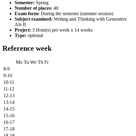
Semester:
Spring
Number of places:
40
Exam form:
During the semester (summer session)
Subject examined:
Writing and Thinking with Generative
AIs II
Project:
3 Hour(s) per week x 14 weeks
Type:
optional
Reference week
Mo
Tu
We
Th
Fr
8-9
9-10
10-11
11-12
12-13
13-14
14-15
15-16
16-17
17-18
18-19