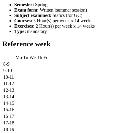
Semester:
Spring
Exam form:
Written (summer session)
Subject examined:
Statics (for GC)
Courses:
3 Hour(s) per week x 14 weeks
Exercises:
2 Hour(s) per week x 14 weeks
Type:
mandatory
Reference week
Mo
Tu
We
Th
Fr
8-9
9-10
10-11
11-12
12-13
13-14
14-15
15-16
16-17
17-18
18-19