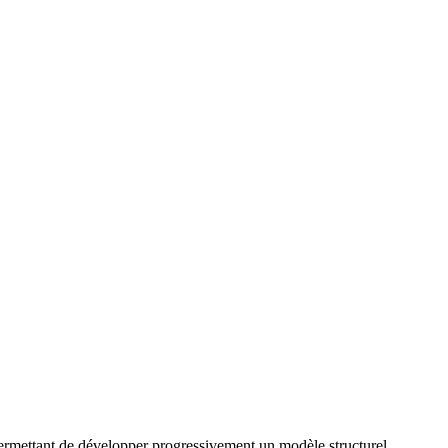
 permettant de développer progressivement un modèle structurel