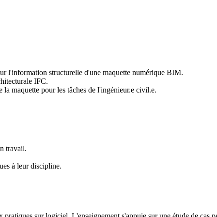
és sur l'information structurelle d'une maquette numérique BIM.
hitecturale IFC.
 la maquette pour les tâches de l'ingénieur.e civil.e.
 travail.
ues à leur discipline.
x pratiques sur logiciel. L'enseignement s'appuie sur une étude de cas