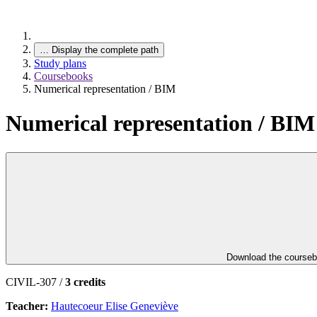
…
Display the complete path
Study plans
Coursebooks
Numerical representation / BIM
Numerical representation / BIM
Download the course
CIVIL-307 /
3 credits
Teacher:
Hautecoeur Elise Geneviève