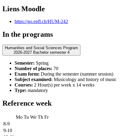
Liens Moodle
https://go.epfl.ch/HUM-242
In the programs
Humanities and Social Sciences Program
2026-2027 Bachelor semester 4
Semester:
Spring
Number of places:
70
Exam form:
During the semester (summer session)
Subject examined:
Musicology and history of music
Courses:
2 Hour(s) per week x 14 weeks
Type:
mandatory
Reference week
Mo
Tu
We
Th
Fr
8-9
9-10