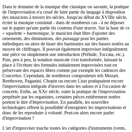
Dans le domaine de la musique dite classique ou savante, la pratique
de l'improvisation n'a cessé de faire partie du langage à disposition
des musiciens à travers les siècles. Jusqu'au début du XVIIIe siècle,
écrire la musique consistait - dans de nombreux cas - à ne déposer
sur le papier qu'une partie du contenu d'une œuvre. Sur la base de ce
« squelette » harmonique, le musicien était libre d'ajouter des
ornements, des diminutions, des
passaggi
pour les parties
mélodiques ou alors de tisser des harmonies sur des basses notées au
moyen de chiffrages. Il pouvait également improviser intégralement
une pièce ou simplement une introduction (Prélude, Toccata, etc.).
Puis, peu à peu, la notation musicale s'est transformée, laissant la
place à l'écriture des formules initialement improvisées tout en
préservant des espaces libres comme par exemple les cadences des
Concertos. Cependant, de nombreux compositeurs tels Mozart,
Beethoven, Paganini, Chopin ou encore Liszt pratiquaient encore
l'improvisation intégrale d'œuvres dans les salons et à l'occasion de
concerts. Enfin, au XXe siècle, outre la pratique de l'improvisation
perpétuée par les organistes, certaines pièces entièrement notées
portent le titre d'
Improvisation
. En parallèle, les nouvelles
technologies offrent la possibilité d'enregistrer les improvisations et
donc de les reproduire à volonté. Peut-on alors encore parler
d'improvisation ?
L'art d'improviser touche toutes les catégories d'instruments (vents,