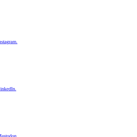
nstagram.
inkedIn.
Mastodon.