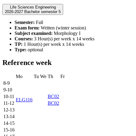
Life Sciences Engineering
2026-2027 Bachelor semester 5
Semester:
Fall
Exam form:
Written (winter session)
Subject examined:
Morphology I
Courses:
3 Hour(s) per week x 14 weeks
TP:
1 Hour(s) per week x 14 weeks
Type:
optional
Reference week
Mo
Tu
We
Th
Fr
8-9
9-10
10-11
BC02
ELG116
11-12
BC02
12-13
13-14
14-15
15-16