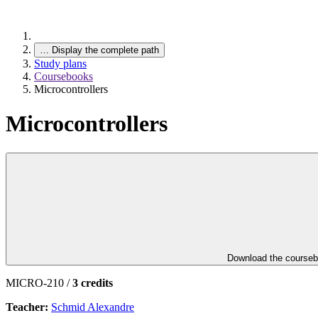
…
Display the complete path
Study plans
Coursebooks
Microcontrollers
Microcontrollers
Download the course
MICRO-210 /
3 credits
Teacher:
Schmid Alexandre