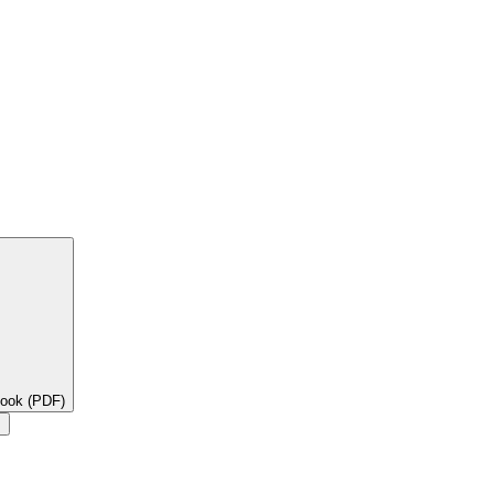
book (PDF)
×