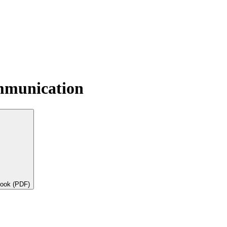
mmunication
book (PDF)