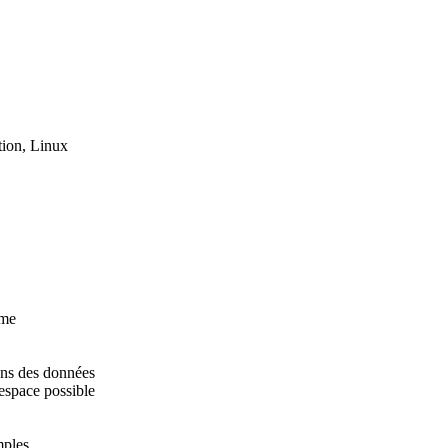
tion, Linux
hme
ans des données
espace possible
mples