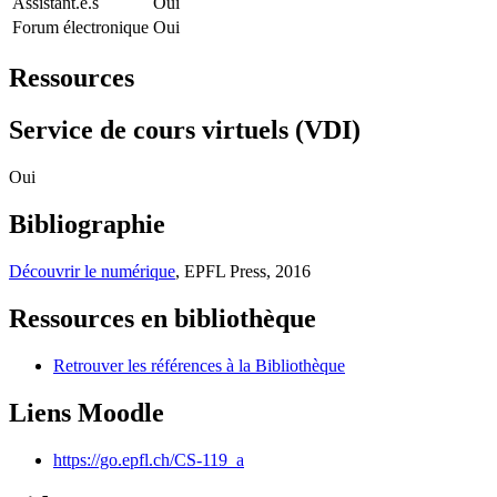
Assistant.e.s
Oui
Forum électronique
Oui
Ressources
Service de cours virtuels (VDI)
Oui
Bibliographie
Découvrir le numérique
, EPFL Press, 2016
Ressources en bibliothèque
Retrouver les références à la Bibliothèque
Liens Moodle
https://go.epfl.ch/CS-119_a