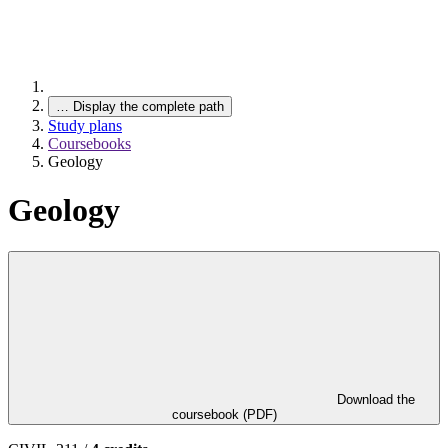
…
Display the complete path
Study plans
Coursebooks
Geology
Geology
Download the
coursebook (PDF)