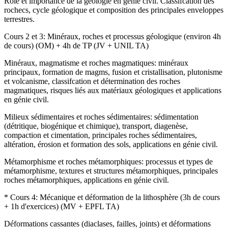
Rôle et importance de la géologie en génie civil. Classifcation des
rochecs, cycle géologique et composition des principales enveloppes
terrestres.
Cours 2 et 3: Minéraux, roches et processus géologique (environ 4h
de cours) (OM) + 4h de TP (JV + UNIL TA)
Minéraux, magmatisme et roches magmatiques: minéraux
principaux, formation de magms, fusion et cristallisation, plutonisme
et volcanisme, classifcation et détermination des roches
magmatiques, risques liés aux matériaux géologiques et applications
en génie civil.
Milieux sédimentaires et roches sédimentaires: sédimentation
(détritique, biogénique et chimique), transport, diagenèse,
compaction et cimentation, principales roches sédimentaires,
altération, érosion et formation des sols, applications en génie civil.
Métamorphisme et roches métamorphiques: processus et types de
métamorphisme, textures et structures métamorphiques, principales
roches métamorphiques, applications en génie civil.
* Cours 4: Mécanique et déformation de la lithosphère (3h de cours
+ 1h d'exercices) (MV + EPFL TA)
Déformations cassantes (diaclases, failles, joints) et déformations