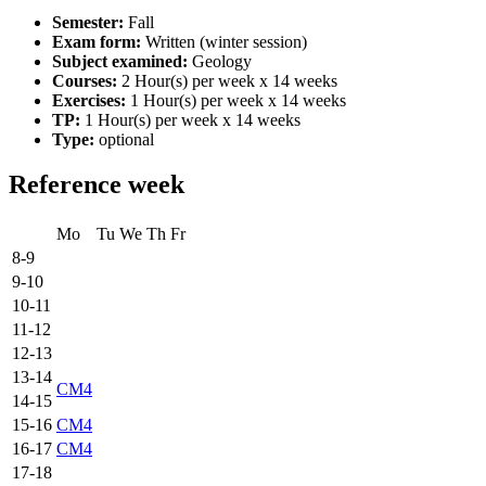
Semester:
Fall
Exam form:
Written (winter session)
Subject examined:
Geology
Courses:
2 Hour(s) per week x 14 weeks
Exercises:
1 Hour(s) per week x 14 weeks
TP:
1 Hour(s) per week x 14 weeks
Type:
optional
Reference week
Mo
Tu
We
Th
Fr
8-9
9-10
10-11
11-12
12-13
13-14
CM4
14-15
15-16
CM4
16-17
CM4
17-18