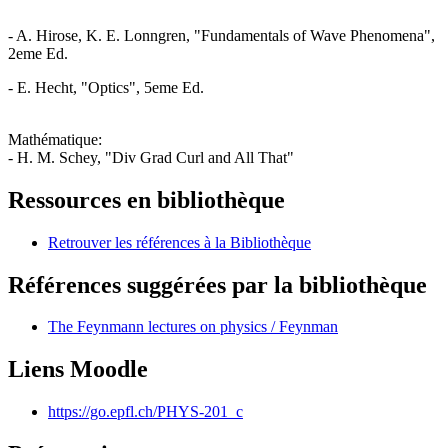
- A. Hirose, K. E. Lonngren, "Fundamentals of Wave Phenomena",
2eme Ed.
- E. Hecht, "Optics", 5eme Ed.
Mathématique:
- H. M. Schey, "Div Grad Curl and All That"
Ressources en bibliothèque
Retrouver les références à la Bibliothèque
Références suggérées par la bibliothèque
The Feynmann lectures on physics / Feynman
Liens Moodle
https://go.epfl.ch/PHYS-201_c