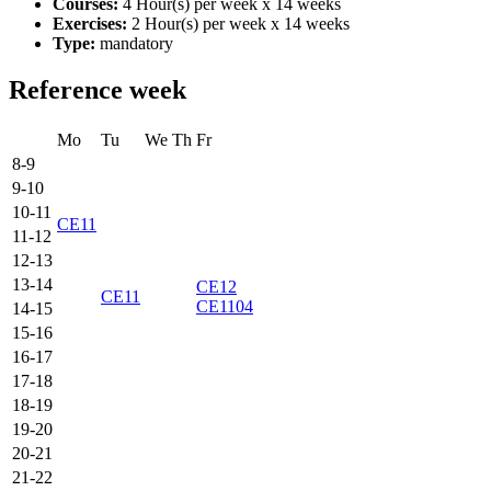
Courses:
4 Hour(s) per week x 14 weeks
Exercises:
2 Hour(s) per week x 14 weeks
Type:
mandatory
Reference week
Mo
Tu
We
Th
Fr
8-9
9-10
10-11
CE11
11-12
12-13
13-14
CE12
CE11
CE1104
14-15
15-16
16-17
17-18
18-19
19-20
20-21
21-22