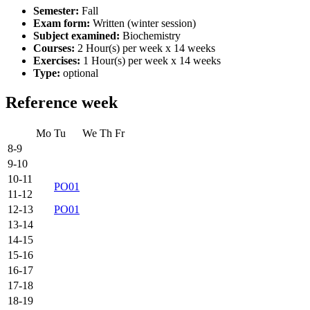
Semester:
Fall
Exam form:
Written (winter session)
Subject examined:
Biochemistry
Courses:
2 Hour(s) per week x 14 weeks
Exercises:
1 Hour(s) per week x 14 weeks
Type:
optional
Reference week
Mo
Tu
We
Th
Fr
8-9
9-10
10-11
PO01
11-12
12-13
PO01
13-14
14-15
15-16
16-17
17-18
18-19