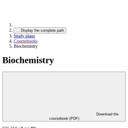
…
Display the complete path
Study plans
Coursebooks
Biochemistry
Biochemistry
Download the
coursebook (PDF)