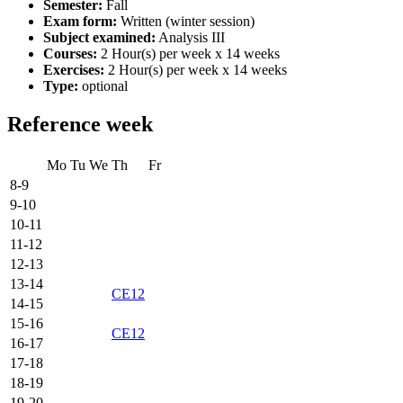
Semester:
Fall
Exam form:
Written (winter session)
Subject examined:
Analysis III
Courses:
2 Hour(s) per week x 14 weeks
Exercises:
2 Hour(s) per week x 14 weeks
Type:
optional
Reference week
Mo
Tu
We
Th
Fr
8-9
9-10
10-11
11-12
12-13
13-14
CE12
14-15
15-16
CE12
16-17
17-18
18-19
19-20